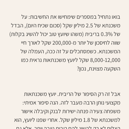
בואו נתחיל במספרים שימחישו את החשיבות: על
משכנתא של 2.5 מיליון שקל (סכום שכיח היום), הבדל
של 0.3% בריבית (משהו שיועץ טוב יכול להשיג בקלות)
שווה לחיסכון של יותר מ-200,000 שקל לאורך חיי
המשכנתא. כשמסתכלים על זה ככה, העמלה של
8,000-12,000 שקל ליועץ משכנתאות נראית כמו
השקעה מצוינת, נכון?
אבל זה רק הסיפור של הריבית. יועץ משכנתאות
מקצועי נותן הרבה מעבר לזה. הנה סיפור אמיתי:
משפחה צעירה פנתה ישירות לבנק וקיבלה אישור
למשכנתא של 1.8 מיליון שקל. אחרי שפנו ליועץ, הוא
הצליח לא רק להשיג להם ריבית טובה יותר, אלא גם