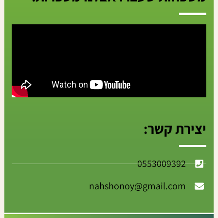
יצירת קשר:
0553009392
nahshonoy@gmail.com